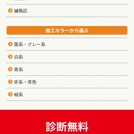
練馬区
施工カラーから選ぶ
黒系・グレー系
白系
青系
赤系・茶色
緑系
診断無料