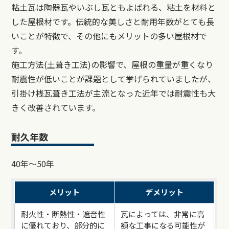
粘土瓦は陶器瓦やいぶし瓦ともよばれる、粘土を材料と
した屋根材です。伝統的な美しさと耐用年数がとても長
いことが特徴で、その他にもメリットの多い屋根材で
す。
施工方法(土葺き工法)の影響で、屋根の重量が重くなり
耐震性が低いことが課題として挙げられていましたが、
引掛け桟瓦葺き工法が主流となった近年では耐震性も大
きく改善されています。
耐久年数
40年～50年
メリット
デメリット
耐火性・断熱性・遮音性
瓦によっては、非常に高
に優れており、部分的に
額な工事になる可能性が