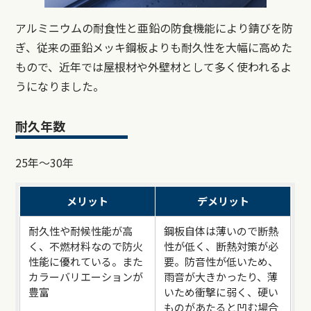
アルミニウムの耐食性と亜鉛の防食機能により錆びを防
ぎ、従来の亜鉛メッキ鋼板よりも耐久性を大幅に高めた
もので、近年では屋根材や外壁材として多く使われるよ
うになりました。
耐久年数
25年～30年
メリット
デメリット
耐久性や耐候性能が高
鋼板自体は薄いので断熱
く、不燃材料なので防火
性が低く、断熱対策が必
性能に優れている。また
要。防音性が低いため、
カラーバリエーションが
雨音が大きかったり、薄
豊富
いため衝撃に弱く、硬い
ものがあたると凹む場合