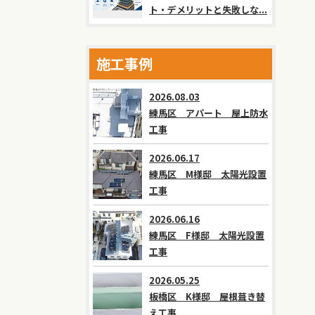
ト・デメリットと失敗しな...
施工事例
2026.08.03
練馬区 アパート 屋上防水
工事
2026.06.17
練馬区 M様邸 太陽光設置
工事
2026.06.16
練馬区 F様邸 太陽光設置
工事
2026.05.25
板橋区 K様邸 屋根葺き替
え工事