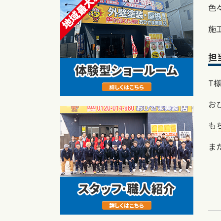
色
施
担
T
お
も
ま