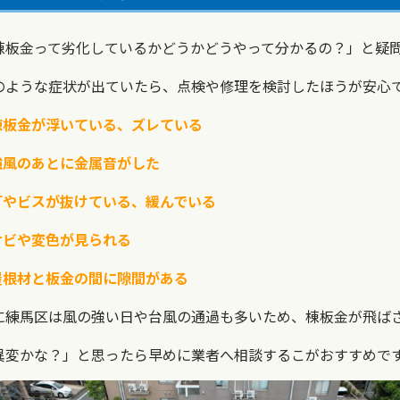
棟板金って劣化しているかどうかどうやって分かるの？」と疑
のような症状が出ていたら、点検や修理を検討したほうが安心
棟板金が浮いている、ズレている
強風のあとに金属音がした
釘やビスが抜けている、緩んでいる
サビや変色が見られる
屋根材と板金の間に隙間がある
に練馬区は風の強い日や台風の通過も多いため、棟板金が飛ば
異変かな？」と思ったら早めに業者へ相談するこがおすすめで