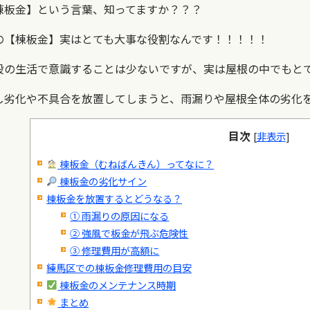
棟板金】という言葉、知ってますか？？？
の【棟板金】実はとても大事な役割なんです！！！！！
段の生活で意識することは少ないですが、実は屋根の中でもと
し劣化や不具合を放置してしまうと、雨漏りや屋根全体の劣化
目次
[
非表示
]
棟板金（むねばんきん）ってなに？
棟板金の劣化サイン
棟板金を放置するとどうなる？
① 雨漏りの原因になる
② 強風で板金が飛ぶ危険性
③ 修理費用が高額に
練馬区での棟板金修理費用の目安
棟板金のメンテナンス時期
まとめ