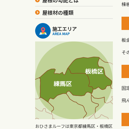
屋根の勾配とは
棟
屋根材の種類
施工エリア
AREA MAP
板
そ
固
飛
おひさまルーフは東京都練馬区・板橋区