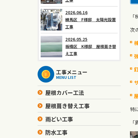
2026.06.16
「
練馬区 F様邸 太陽光設置
工事
次
2026.05.25
板橋区 K様邸 屋根葺き替
え工事
工事メニュー
MENU LIST
屋根カバー工法
屋根葺き替え工事
特
雨どい工事
「
防水工事