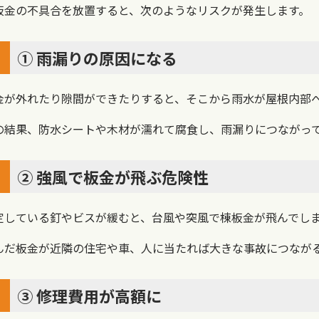
板金の不具合を放置すると、次のようなリスクが発生します。
① 雨漏りの原因になる
金が外れたり隙間ができたりすると、そこから雨水が屋根内部
の結果、防水シートや木材が濡れて腐食し、雨漏りにつながっ
② 強風で板金が飛ぶ危険性
定している釘やビスが緩むと、台風や突風で棟板金が飛んでし
んだ板金が近隣の住宅や車、人に当たれば大きな事故につなが
③ 修理費用が高額に