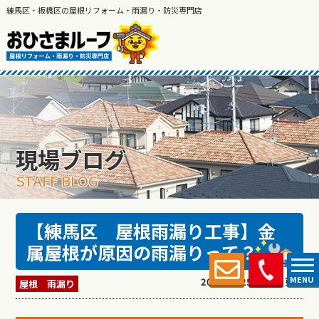
練馬区・板橋区の屋根リフォーム・雨漏り・防災専門店
現場ブログ
STAFF BLOG
【練馬区 屋根雨漏り工事】金
属屋根が原因の雨漏りって？
MENU
2024.12.25 (Wed) 更新
屋根 雨漏り