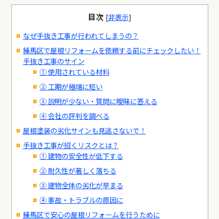
目次
[
非表示
]
なぜ手抜き工事が行われてしまうの？
練馬区で屋根リフォームを依頼する前にチェックしたい！
手抜き工事のサイン
① 使用されている材料
② 工期が極端に短い
③ 説明が少ない・質問に曖昧に答える
④ 会社の評判を調べる
屋根塗装の劣化サインも見逃さないで！
手抜き工事が招くリスクとは？
① 建物の安全性が低下する
② 耐久性が著しく落ちる
③ 建物全体の劣化が早まる
④ 事故・トラブルの原因に
練馬区で安心の屋根リフォームを行うために