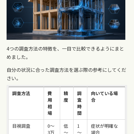
4つの調査方法の特徴を、一目で比較できるようにまと
めました。
自分の状況に合った調査方法を選ぶ際の参考にしてくだ
さい。
調査方法
費
精
調
向いている場
用
度
査
合
相
時
場
間
目視調査
0～
低
1
症状が明確な
3万
～
～
場合