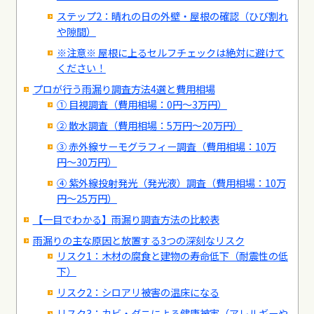
ステップ2：晴れの日の外壁・屋根の確認（ひび割れ
や隙間）
※注意※ 屋根に上るセルフチェックは絶対に避けて
ください！
プロが行う雨漏り調査方法4選と費用相場
① 目視調査（費用相場：0円〜3万円）
② 散水調査（費用相場：5万円〜20万円）
③ 赤外線サーモグラフィー調査（費用相場：10万
円〜30万円）
④ 紫外線投射発光（発光液）調査（費用相場：10万
円〜25万円）
【一目でわかる】雨漏り調査方法の比較表
雨漏りの主な原因と放置する3つの深刻なリスク
リスク1：木材の腐食と建物の寿命低下（耐震性の低
下）
リスク2：シロアリ被害の温床になる
リスク3：カビ・ダニによる健康被害（アレルギーや