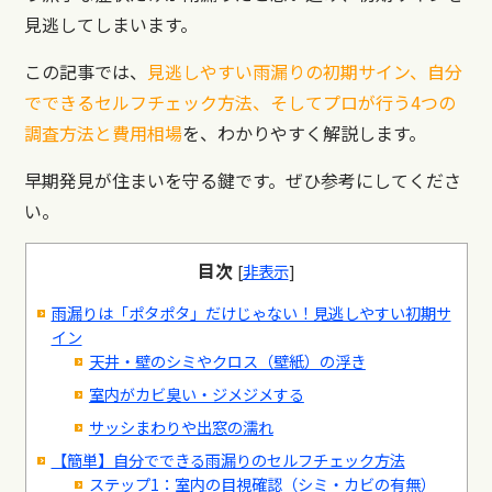
見逃してしまいます。
この記事では、
見逃しやすい雨漏りの初期サイン、自分
でできるセルフチェック方法、そしてプロが行う4つの
調査方法と費用相場
を、わかりやすく解説します。
早期発見が住まいを守る鍵です。ぜひ参考にしてくださ
い。
目次
[
非表示
]
雨漏りは「ポタポタ」だけじゃない！見逃しやすい初期サ
イン
天井・壁のシミやクロス（壁紙）の浮き
室内がカビ臭い・ジメジメする
サッシまわりや出窓の濡れ
【簡単】自分でできる雨漏りのセルフチェック方法
ステップ1：室内の目視確認（シミ・カビの有無）