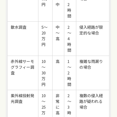
円
中
2
時
間
散水調査
5～
中
2
侵入経路が限
20
～
～
定的な場合
万
高
4
円
時
間
赤外線サーモ
10
高
1
複雑な雨漏り
グラフィー調
～
～
の場合
査
30
2
万
時
円
間
紫外線投射発
10
非
2
複数の侵入経
光調査
～
常
～
路が疑われる
25
に
3
場合
万
高
時