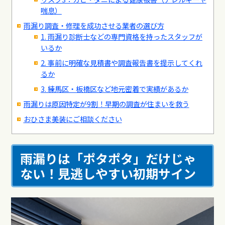
喘息）
雨漏り調査・修理を成功させる業者の選び方
1. 雨漏り診断士などの専門資格を持ったスタッフが
いるか
2. 事前に明確な見積書や調査報告書を提示してくれ
るか
3. 練馬区・板橋区など地元密着で実績があるか
雨漏りは原因特定が9割！早期の調査が住まいを救う
おひさま美装にご相談ください
雨漏りは「ポタポタ」だけじゃ
ない！見逃しやすい初期サイン