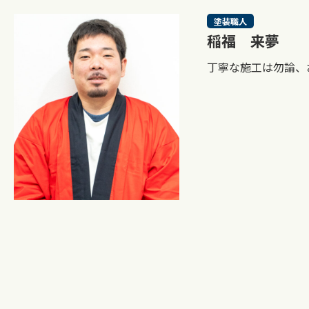
塗装職人
稲福 来夢
丁寧な施工は勿論、